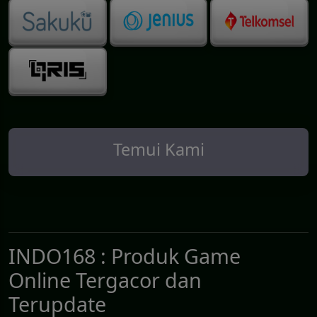
Temui Kami
INDO168 : Produk Game
Online Tergacor dan
Terupdate