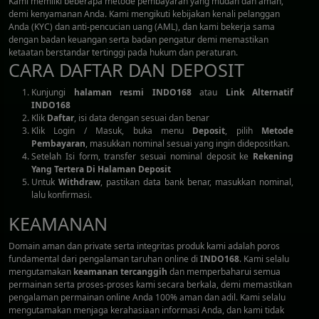
Kami memilki beberapa metode pembayaran yang mudah dan aman,
demi kenyamanan Anda. Kami mengikuti kebijakan kenali pelanggan
Anda (KYC) dan anti-pencucian uang (AML), dan kami bekerja sama
dengan badan keuangan serta badan pengatur demi memastikan
ketaatan berstandar tertinggi pada hukum dan peraturan.
CARA DAFTAR DAN DEPOSIT
Kunjungi
halaman resmi INDO168
atau
Link Alternatif
INDO168
Klik
Daftar
, isi data dengan sesuai dan benar
Klik Login / Masuk, buka menu
Deposit
, pilih
Metode
Pembayaran
, masukkan nominal sesuai yang ingin didepositkan.
Setelah Isi form, transfer sesuai nominal deposit ke
Rekening
Yang Tertera Di Halaman Deposit
Untuk
Withdraw
, pastikan data bank benar, masukkan nominal,
lalu konfirmasi.
KEAMANAN
Domain aman dan private serta integritas produk kami adalah poros
fundamental dari pengalaman taruhan online di
INDO168
. Kami selalu
mengutamakan
keamanan tercanggih
dan memperbaharui semua
permainan serta proses-proses kami secara berkala, demi memastikan
pengalaman permainan online Anda 100% aman dan adil. Kami selalu
mengutamakan menjaga kerahasiaan informasi Anda, dan kami tidak