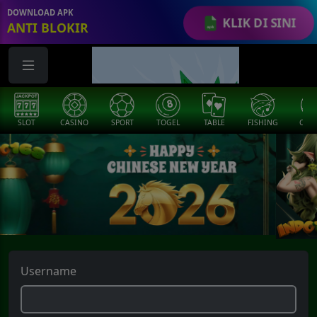
html
DOWNLOAD APK
KLIK DI SINI
ANTI BLOKIR
SLOT
CASINO
SPORT
TOGEL
TABLE
FISHING
COCK
Username