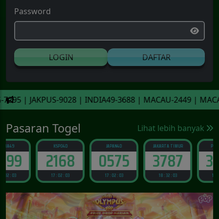
Password
LOGIN
DAFTAR
US-9028 | INDIA49-3688 | MACAU-2449 | MACAU5D-3521 | 
Pasaran Togel
Lihat lebih banyak
KSPO4D
JAPAN4D
JAKARTA TIMUR
PCSTOTO45
2168
0575
3787
3445
17 : 02 : 02
17 : 02 : 02
18 : 32 : 02
19 : 02 : 02