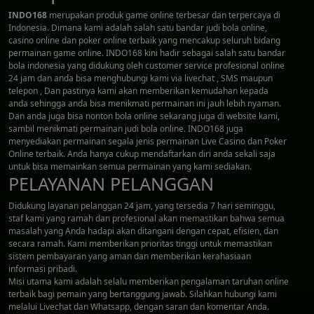
INDO168
merupakan produk game online terbesar dan terpercaya di
Indonesia. Dimana kami adalah salah satu bandar judi bola online,
casino online dan poker online terbaik yang mencakup seluruh bidang
permainan game online. INDO168 kini hadir sebagai salah satu bandar
bola indonesia yang didukung oleh customer service profesional online
24 jam dan anda bisa menghubungi kami via livechat , SMS maupun
telepon , Dan pastinya kami akan memberikan kemudahan kepada
anda sehingga anda bisa menikmati permainan ini jauh lebih nyaman.
Dan anda juga bisa nonton bola online sekarang juga di website kami,
sambil menikmati permainan judi bola online. INDO168 juga
menyediakan permainan segala jenis permainan Live Casino dan Poker
Online terbaik. Anda hanya cukup mendaftarkan diri anda sekali saja
untuk bisa memainkan semua permainan yang kami sediakan.
PELAYANAN PELANGGAN
Didukung layanan pelanggan 24 jam, yang tersedia 7 hari seminggu,
staf kami yang ramah dan profesional akan memastikan bahwa semua
masalah yang Anda hadapi akan ditangani dengan cepat, efisien, dan
secara ramah. Kami memberikan prioritas tinggi untuk memastikan
sistem pembayaran yang aman dan memberikan kerahasiaan
informasi pribadi.
Misi utama kami adalah selalu memberikan pengalaman taruhan online
terbaik bagi pemain yang bertanggung jawab. Silahkan hubungi kami
melalui Livechat dan Whatsapp, dengan saran dan komentar Anda.