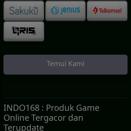
Temui Kami
INDO168 : Produk Game
Online Tergacor dan
Terupdate