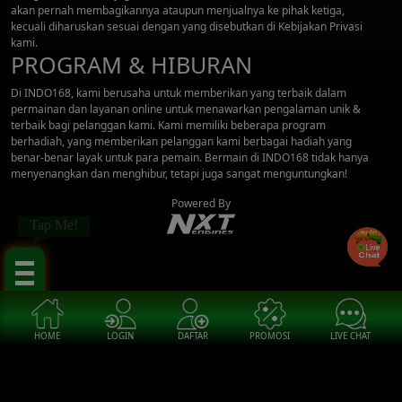
akan pernah membagikannya ataupun menjualnya ke pihak ketiga,
kecuali diharuskan sesuai dengan yang disebutkan di Kebijakan Privasi
kami.
PROGRAM & HIBURAN
Di INDO168, kami berusaha untuk memberikan yang terbaik dalam
permainan dan layanan online untuk menawarkan pengalaman unik &
terbaik bagi pelanggan kami. Kami memiliki beberapa program
berhadiah, yang memberikan pelanggan kami berbagai hadiah yang
benar-benar layak untuk para pemain. Bermain di INDO168 tidak hanya
menyenangkan dan menghibur, tetapi juga sangat menguntungkan!
Powered By
Tap Me!
HOME
LOGIN
DAFTAR
PROMOSI
LIVE CHAT