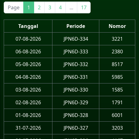
Page
1
2
3
4
...
17
Tanggal
Periode
Nomor
07-08-2026
JPN6D-334
3221
06-08-2026
JPN6D-333
2380
05-08-2026
JPN6D-332
8517
04-08-2026
JPN6D-331
5985
03-08-2026
JPN6D-330
1585
02-08-2026
JPN6D-329
1791
01-08-2026
JPN6D-328
6001
31-07-2026
JPN6D-327
3203