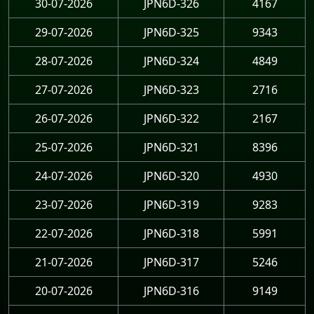
30-07-2026
JPN6D-326
4167
29-07-2026
JPN6D-325
9343
28-07-2026
JPN6D-324
4849
27-07-2026
JPN6D-323
2716
26-07-2026
JPN6D-322
2167
25-07-2026
JPN6D-321
8396
24-07-2026
JPN6D-320
4930
23-07-2026
JPN6D-319
9283
22-07-2026
JPN6D-318
5991
21-07-2026
JPN6D-317
5246
20-07-2026
JPN6D-316
9149