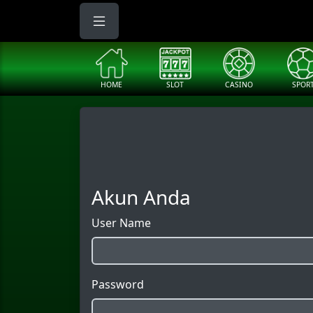
html
HOME
SLOT
CASINO
SPOR
Akun Anda
User Name
Password