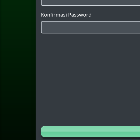
Konfirmasi Password