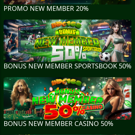
PROMO NEW MEMBER 20%
BONUS NEW MEMBER SPORTSBOOK 50%
BONUS NEW MEMBER CASINO 50%