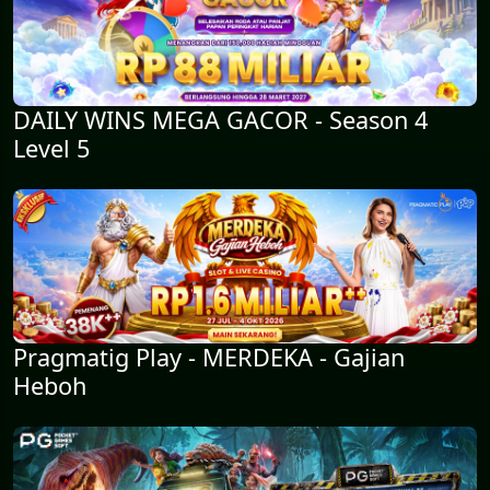
DAILY WINS MEGA GACOR - Season 4
Level 5
Pragmatig Play - MERDEKA - Gajian
Heboh