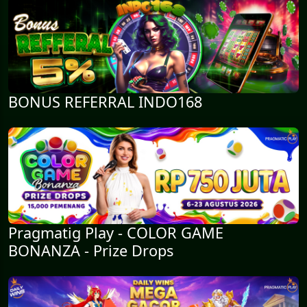
BONUS REFERRAL INDO168
Pragmatig Play - COLOR GAME
BONANZA - Prize Drops