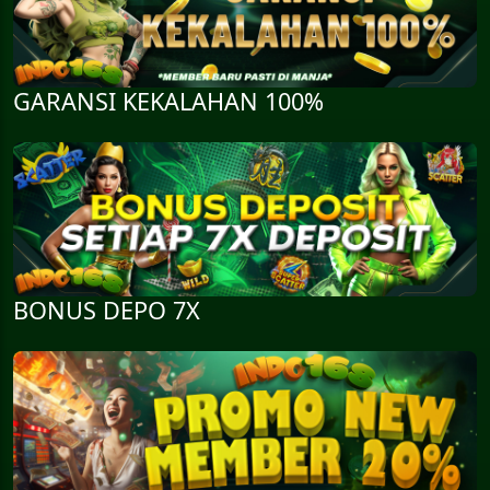
GARANSI KEKALAHAN 100%
BONUS DEPO 7X