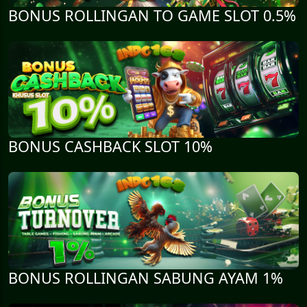
BONUS ROLLINGAN TO GAME SLOT 0.5%
BONUS CASHBACK SLOT 10%
BONUS ROLLINGAN SABUNG AYAM 1%