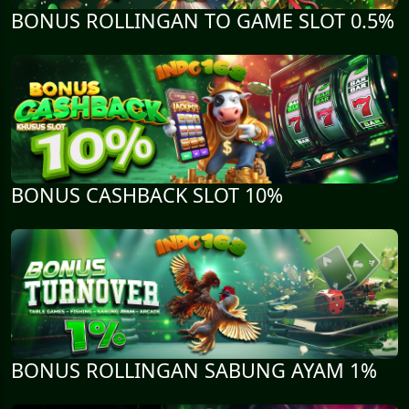
BONUS ROLLINGAN TO GAME SLOT 0.5%
BONUS CASHBACK SLOT 10%
BONUS ROLLINGAN SABUNG AYAM 1%