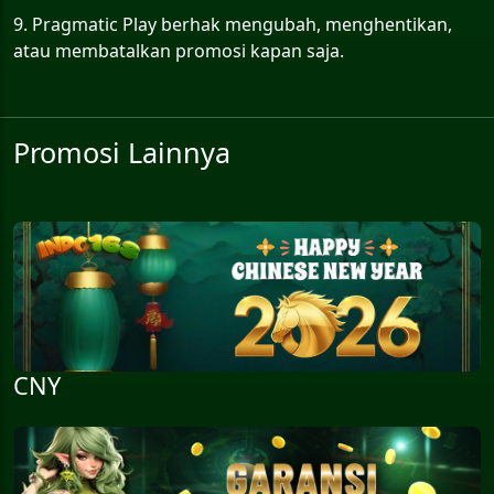
9. Pragmatic Play berhak mengubah, menghentikan,
atau membatalkan promosi kapan saja.
Promosi Lainnya
CNY