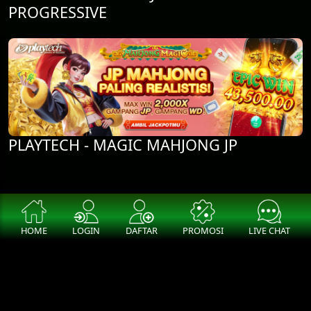
PROGRESSIVE
PLAYTECH - MAGIC MAHJONG JP
HOME
LOGIN
DAFTAR
PROMOSI
LIVE CHAT