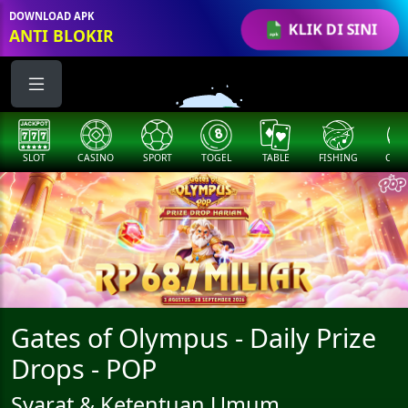
html
DOWNLOAD APK
KLIK DI SINI
ANTI BLOKIR
SLOT
CASINO
SPORT
TOGEL
TABLE
FISHING
COCK
Gates of Olympus - Daily Prize
Drops - POP
Syarat & Ketentuan Umum