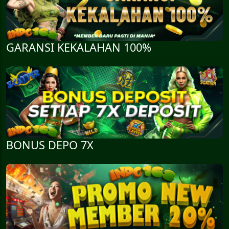
GARANSI KEKALAHAN 100%
BONUS DEPO 7X